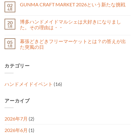
は
ン
と？
GUNMA CRAFT MARKET 2026という新たな挑戦
あ
02
1
ト
神
り
周
6月
は
GUNMA
コ
戸
ま
年
ま
CRAFT
メ
ハ
せ
の
だ
MARKET
ン
ン
ん
記
博多ハンドメイドマルシェは大好きになりまし
あ
20
2026
ト
ド
念
り
と
5月
は
た。その理由は・・
メ
日
ま
い
ま
イ
へ
せ
博
コ
う
だ
ド
の
ん
多
メ
新
あ
マ
幕張どきどきフリーマーケットとは？の答えが出
05
ハ
ン
た
り
ル
ン
ト
な
5月
ま
た突風の日
シ
ド
は
挑
せ
ェ
メ
幕
ま
コ
戦
ん
へ
イ
張
だ
メ
へ
の
ド
ど
あ
ン
の
カテゴリー
マ
き
り
ト
ル
ど
ま
は
シ
き
せ
ま
ェ
フ
ん
だ
は
リ
あ
ハンドメイドイベント
(16)
大
ー
り
好
マ
ま
き
ー
せ
に
ケ
ん
アーカイブ
な
ッ
り
ト
ま
と
し
は？
た。
の
2026年7月
(2)
そ
答
の
え
理
が
2026年6月
(1)
由
出