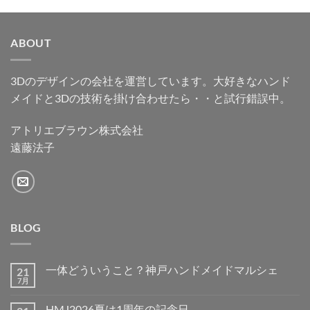
ABOUT
3Dのデザインの会社を運営しています。大好きなハンド
メイドと3Dの技術を掛け合わせたら・・と試行錯誤中。
アトリエブラウン株式会社
遠藤法子
BLOG
一体どういうこと？神戸ハンドメイドマルシェ
21
7月
一
コ
体
メ
ど
ン
HMJ2026夏は1周年の記念日