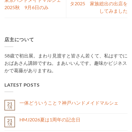
タ2025 家族総出の出店を
2025秋 9月6日のみ
してみました
店主について
58歳で初出展。まわり見渡すと皆さん若くて、私はすでに
おばあさん講師ですね。まあいいんです。趣味かビジネス
かで葛藤がありますね。
LATEST POSTS
一体どういうこと？神戸ハンドメイドマルシェ
21
7月
一
コ
体
メ
ど
ン
HMJ2026夏は1周年の記念日
21
う
ト
い
7月
は
HMJ2026
コ
う
ま
夏
メ
こ
だ