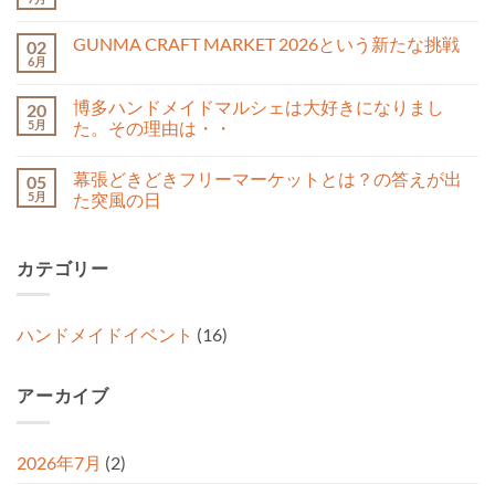
HMJ2026
コ
う
ま
夏
メ
こ
だ
は
ン
と？
GUNMA CRAFT MARKET 2026という新たな挑戦
あ
02
1
ト
神
り
周
6月
は
GUNMA
コ
戸
ま
年
ま
CRAFT
メ
ハ
せ
の
だ
MARKET
ン
ン
ん
記
博多ハンドメイドマルシェは大好きになりまし
あ
20
2026
ト
ド
念
り
と
5月
は
た。その理由は・・
メ
日
ま
い
ま
イ
へ
せ
博
コ
う
だ
ド
の
ん
多
メ
新
あ
マ
幕張どきどきフリーマーケットとは？の答えが出
05
ハ
ン
た
り
ル
ン
ト
な
5月
ま
た突風の日
シ
ド
は
挑
せ
ェ
メ
幕
ま
コ
戦
ん
へ
イ
張
だ
メ
へ
の
ド
ど
あ
ン
の
カテゴリー
マ
き
り
ト
ル
ど
ま
は
シ
き
せ
ま
ェ
フ
ん
だ
は
リ
あ
ハンドメイドイベント
(16)
大
ー
り
好
マ
ま
き
ー
せ
に
ケ
ん
アーカイブ
な
ッ
り
ト
ま
と
し
は？
た。
の
2026年7月
(2)
そ
答
の
え
理
が