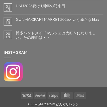
メ
ど
ン
HMJ2026夏は1周年の記念日
21
う
ト
い
7月
は
HMJ2026
コ
う
ま
夏
メ
こ
だ
は
ン
と？
GUNMA CRAFT MARKET 2026という新たな挑戦
あ
02
1
ト
神
り
周
6月
は
GUNMA
コ
戸
ま
年
ま
CRAFT
メ
ハ
せ
の
だ
MARKET
ン
ン
ん
記
博多ハンドメイドマルシェは大好きになりまし
あ
20
2026
ト
ド
念
り
と
5月
は
た。その理由は・・
メ
日
ま
い
ま
イ
へ
せ
博
コ
う
だ
ド
の
ん
多
メ
新
あ
マ
ハ
ン
た
り
ル
INSTAGRAM
ン
ト
な
ま
シ
ド
は
挑
せ
ェ
メ
ま
戦
ん
へ
イ
だ
へ
の
ド
あ
の
マ
り
ル
ま
シ
せ
ェ
ん
は
大
好
き
に
Visa
PayPal
Stripe
MasterCard
Cash
な
り
On
ま
Copyright 2026 ©
どんぐりレジン
し
Delivery