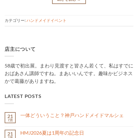
カテゴリー:
ハンドメイドイベント
店主について
58歳で初出展。まわり見渡すと皆さん若くて、私はすでに
おばあさん講師ですね。まあいいんです。趣味かビジネス
かで葛藤がありますね。
LATEST POSTS
一体どういうこと？神戸ハンドメイドマルシェ
21
7月
一
コ
体
メ
ど
ン
HMJ2026夏は1周年の記念日
21
う
ト
い
7月
は